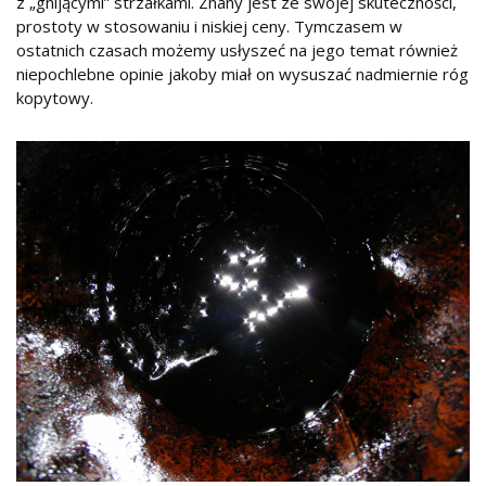
z „gnijącymi” strzałkami. Znany jest ze swojej skuteczności,
prostoty w stosowaniu i niskiej ceny. Tymczasem w
ostatnich czasach możemy usłyszeć na jego temat również
niepochlebne opinie jakoby miał on wysuszać nadmiernie róg
kopytowy.