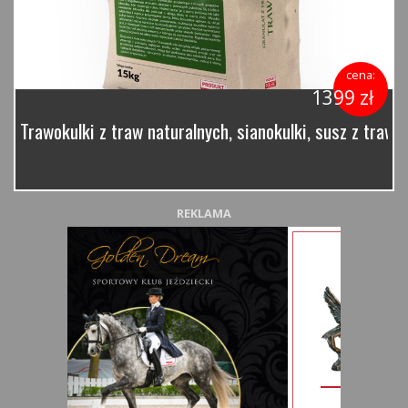
cena:
1399 zł
Trawokulki z traw naturalnych, sianokulki, susz z traw 
REKLAMA