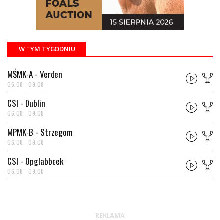
W TYM TYGODNIU
MŚMK-A - Verden
06.08 - 09.08
CSI - Dublin
06.08 - 09.08
MPMK-B - Strzegom
06.08 - 09.08
CSI - Opglabbeek
06.08 - 09.08
REKLAMA