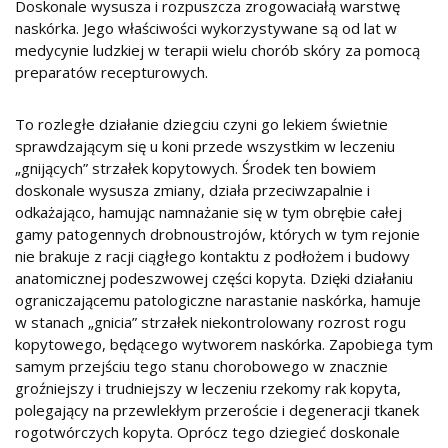
Doskonale wysusza i rozpuszcza zrogowaciałą warstwę
naskórka. Jego właściwości wykorzystywane są od lat w
medycynie ludzkiej w terapii wielu chorób skóry za pomocą
preparatów recepturowych.
To rozległe działanie dziegciu czyni go lekiem świetnie
sprawdzającym się u koni przede wszystkim w leczeniu
„gnijących” strzałek kopytowych. Środek ten bowiem
doskonale wysusza zmiany, działa przeciwzapalnie i
odkażająco, hamując namnażanie się w tym obrębie całej
gamy patogennych drobnoustrojów, których w tym rejonie
nie brakuje z racji ciągłego kontaktu z podłożem i budowy
anatomicznej podeszwowej części kopyta. Dzięki działaniu
ograniczającemu patologiczne narastanie naskórka, hamuje
w stanach „gnicia” strzałek niekontrolowany rozrost rogu
kopytowego, będącego wytworem naskórka. Zapobiega tym
samym przejściu tego stanu chorobowego w znacznie
groźniejszy i trudniejszy w leczeniu rzekomy rak kopyta,
polegający na przewlekłym przeroście i degeneracji tkanek
rogotwórczych kopyta. Oprócz tego dziegieć doskonale