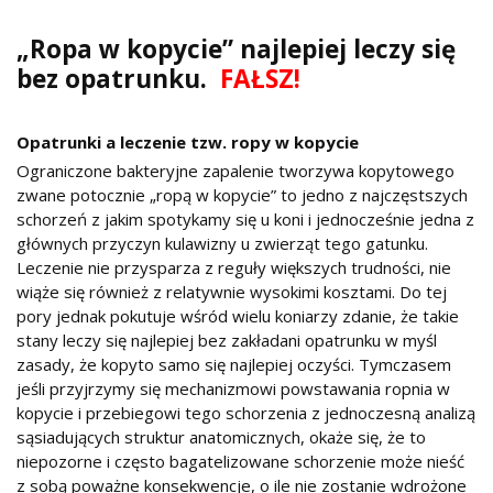
„Ropa w kopycie” najlepiej leczy się
bez opatrunku.
FAŁSZ!
Opatrunki a leczenie tzw. ropy w kopycie
Ograniczone bakteryjne zapalenie tworzywa kopytowego
zwane potocznie „ropą w kopycie” to jedno z najczęstszych
schorzeń z jakim spotykamy się u koni i jednocześnie jedna z
głównych przyczyn kulawizny u zwierząt tego gatunku.
Leczenie nie przysparza z reguły większych trudności, nie
wiąże się również z relatywnie wysokimi kosztami. Do tej
pory jednak pokutuje wśród wielu koniarzy zdanie, że takie
stany leczy się najlepiej bez zakładani opatrunku w myśl
zasady, że kopyto samo się najlepiej oczyści. Tymczasem
jeśli przyjrzymy się mechanizmowi powstawania ropnia w
kopycie i przebiegowi tego schorzenia z jednoczesną analizą
sąsiadujących struktur anatomicznych, okaże się, że to
niepozorne i często bagatelizowane schorzenie może nieść
z sobą poważne konsekwencje, o ile nie zostanie wdrożone