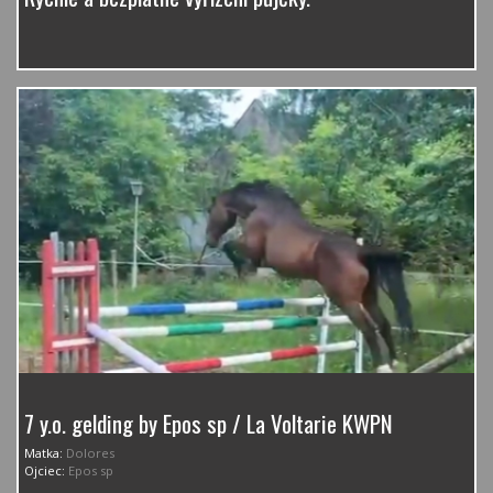
7 y.o. gelding by Epos sp / La Voltarie KWPN
Matka:
Dolores
Ojciec:
Epos sp