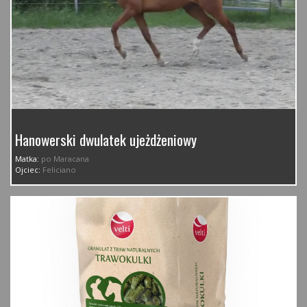
Hanowerski dwulatek ujeżdżeniowy
Matka:
po Maracana
Ojciec:
Feliciano