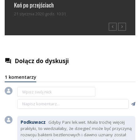
Jesienna wymiana sierści u koni - jak powinna ...
Koń 
04 października 2024 godz. 08:44
27 lu
navigate_before
navigate_next
Dołącz do dyskusji
question_answer
1 komentarzy
Podkuwacz
Gdyby Pani lek.wet. Miała trochę więcej
praktyki, to wiedziałaby, że dziegieć może być przyczyną
rozwoju bakterii beztlenowych i dawno uznany został