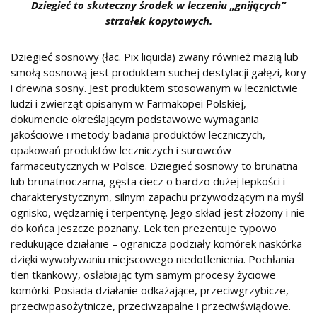
Dziegieć to skuteczny środek w leczeniu „gnijących”
strzałek kopytowych.
Dziegieć sosnowy (łac. Pix liquida) zwany również mazią lub
smołą sosnową jest produktem suchej destylacji gałęzi, kory
i drewna sosny. Jest produktem stosowanym w lecznictwie
ludzi i zwierząt opisanym w Farmakopei Polskiej,
dokumencie określającym podstawowe wymagania
jakościowe i metody badania produktów leczniczych,
opakowań produktów leczniczych i surowców
farmaceutycznych w Polsce. Dziegieć sosnowy to brunatna
lub brunatnoczarna, gęsta ciecz o bardzo dużej lepkości i
charakterystycznym, silnym zapachu przywodzącym na myśl
ognisko, wędzarnię i terpentynę. Jego skład jest złożony i nie
do końca jeszcze poznany. Lek ten prezentuje typowo
redukujące działanie – ogranicza podziały komórek naskórka
dzięki wywoływaniu miejscowego niedotlenienia. Pochłania
tlen tkankowy, osłabiając tym samym procesy życiowe
komórki. Posiada działanie odkażające, przeciwgrzybicze,
przeciwpasożytnicze, przeciwzapalne i przeciwświądowe.