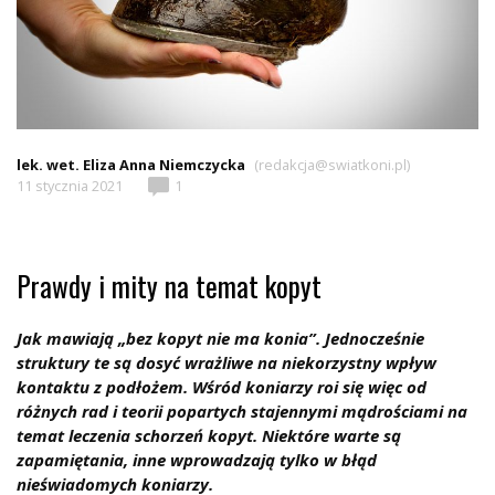
lek. wet. Eliza Anna Niemczycka
(redakcja@swiatkoni.pl)
11 stycznia 2021
1
Prawdy i mity na temat kopyt
Jak mawiają „bez kopyt nie ma konia”. Jednocześnie
struktury te są dosyć wrażliwe na niekorzystny wpływ
kontaktu z podłożem. Wśród koniarzy roi się więc od
różnych rad i teorii popartych stajennymi mądrościami na
temat leczenia schorzeń kopyt. Niektóre warte są
zapamiętania, inne wprowadzają tylko w błąd
nieświadomych koniarzy.