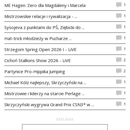
1
ME Hagen: Zero dla Magdaleny i Marcela
1
Mistrzowskie relacje i rywalizacja - ...
1
Sysojeva z punktami do PŚ, Ziębicki do ...
1
Hat-trick młodzieży w Pucharze ...
1
Strzegom Spring Open 2026 I - LiVE
2
Cichoń Stallions Show 2026 - LiVE
2
Partynice Pro-Hippika Jumping
1
Michael Kölz najlepszy, Skrzyczyński na ...
1
Mistrzowie i liderzy na starcie Perlage ...
1
Skrzyczyński wygrywa Grand Prix CSN3* w ...
REKLAMA