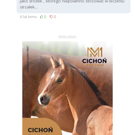
jako środek , którego niepowinno stosować w leczeniu
strzałek...
6 lat temu
0
0
REKLAMA