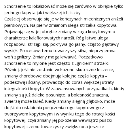
Schorzenie to lokalizować może się zarówno w obrębie tylko
jednego kopyta jak i większej ich liczby.
Częściej obserwuje się je w kończynach miednicznych aniżeli
piersiowych. Najpierw zmianom ulega strzałka kopytowa.
Pojawiają się w jej obrębie zmiany w rogu kopytowym o
charakterze kalafiorowatych narośli. Róg łatwo ulega
rozpadowi, strzępi się, pokrywa go jasny, często gęstawy
wysięk. Procesowi temu towarzyszy silna, nieprzyjemna
woń zgnilizny. Zmiany mogą krwawić. Początkowo
schorzenie to mylone jest często z „gniciem” strzałki.
Później, jeśli nie zostanie wdrożone skuteczne leczenie,
zmiany chorobowe obejmują kolejne części kopyta –
podeszwę i ściany, prowadząc do coraz większej utraty
integralności kopyta. W zaawansowanych przypadkach, kiedy
zmiany są już daleko posunięte, a bolesność znaczna,
zwierzę może kuleć. Kiedy zmiany sięgną głęboko, może
dojść do osłabienia połączenia rogu kopytowego z
tworzywem kopytowym i w wyniku tego do rotacji kości
kopytowej, czyli zmiany jej położenia wewnątrz puszki
kopytowej czemu towarzyszy zwiększona jeszcze