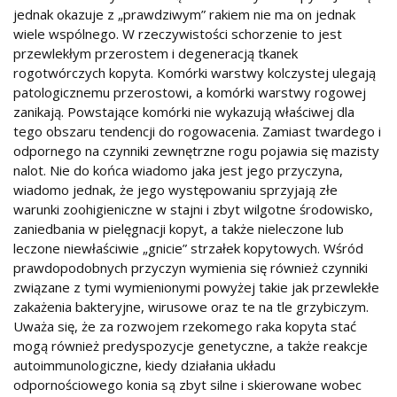
jednak okazuje z „prawdziwym” rakiem nie ma on jednak
wiele wspólnego. W rzeczywistości schorzenie to jest
przewlekłym przerostem i degeneracją tkanek
rogotwórczych kopyta. Komórki warstwy kolczystej ulegają
patologicznemu przerostowi, a komórki warstwy rogowej
zanikają. Powstające komórki nie wykazują właściwej dla
tego obszaru tendencji do rogowacenia. Zamiast twardego i
odpornego na czynniki zewnętrzne rogu pojawia się mazisty
nalot. Nie do końca wiadomo jaka jest jego przyczyna,
wiadomo jednak, że jego występowaniu sprzyjają złe
warunki zoohigieniczne w stajni i zbyt wilgotne środowisko,
zaniedbania w pielęgnacji kopyt, a także nieleczone lub
leczone niewłaściwie „gnicie” strzałek kopytowych. Wśród
prawdopodobnych przyczyn wymienia się również czynniki
związane z tymi wymienionymi powyżej takie jak przewlekłe
zakażenia bakteryjne, wirusowe oraz te na tle grzybiczym.
Uważa się, że za rozwojem rzekomego raka kopyta stać
mogą również predyspozycje genetyczne, a także reakcje
autoimmunologiczne, kiedy działania układu
odpornościowego konia są zbyt silne i skierowane wobec