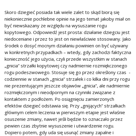
Skoro dziegieć posiada tak wiele zalet to skąd biorą się
niekoniecznie pochlebne opinie na jego temat jakoby miał on
być niewskazany ze względu na wysuszanie rogu
kopytowego. Odpowiedź jest prosta: działanie dziegciu jest
niedoceniane i przez to jest on niewłaściwie stosowany. Jako
środek o dosyć mocnym działaniu powinien on być używany
w konkretnych przypadkach – wtedy, gdy zachodzi faktyczna
konieczność jego użycia, czyli przede wszystkim w stanach
„gnicia” strzałki kopytowej czy nadmiernie rozmiękczonego
rogu podeszwowego. Stosuje się go przez określony czas -
codziennie w stanach „gnicia” strzałek i co kilka dni przy rogu
nie prezentującym jeszcze objawów „gnicia”, ale nadmiernie
rozmiękczonym i nieodpornym na czynniki związane z
kontaktem z podłożem. Po osiągnięciu zamierzonych
efektów dziegieć odstawia się. Przy „gnijących” strzałkach
głównym celem leczenia w pierwszym etapie jest właśnie
osuszenie zmiany, nawet jeśli będzie to oznaczało przez
pewien czas zbytnie wysuszenie i utwardzenie rogu.
Dopiero potem, gdy uda się usunąć zmiany zapalne i