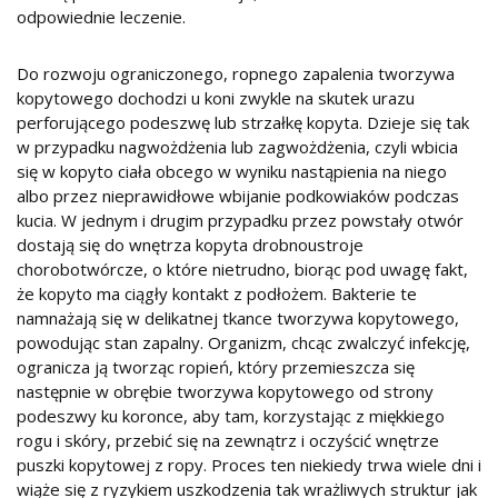
odpowiednie leczenie.
Do rozwoju ograniczonego, ropnego zapalenia tworzywa
kopytowego dochodzi u koni zwykle na skutek urazu
perforującego podeszwę lub strzałkę kopyta. Dzieje się tak
w przypadku nagwożdżenia lub zagwożdżenia, czyli wbicia
się w kopyto ciała obcego w wyniku nastąpienia na niego
albo przez nieprawidłowe wbijanie podkowiaków podczas
kucia. W jednym i drugim przypadku przez powstały otwór
dostają się do wnętrza kopyta drobnoustroje
chorobotwórcze, o które nietrudno, biorąc pod uwagę fakt,
że kopyto ma ciągły kontakt z podłożem. Bakterie te
namnażają się w delikatnej tkance tworzywa kopytowego,
powodując stan zapalny. Organizm, chcąc zwalczyć infekcję,
ogranicza ją tworząc ropień, który przemieszcza się
następnie w obrębie tworzywa kopytowego od strony
podeszwy ku koronce, aby tam, korzystając z miękkiego
rogu i skóry, przebić się na zewnątrz i oczyścić wnętrze
puszki kopytowej z ropy. Proces ten niekiedy trwa wiele dni i
wiąże się z ryzykiem uszkodzenia tak wrażliwych struktur jak