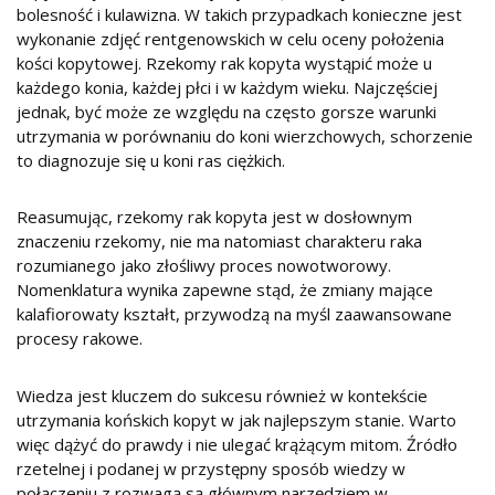
bolesność i kulawizna. W takich przypadkach konieczne jest
wykonanie zdjęć rentgenowskich w celu oceny położenia
kości kopytowej. Rzekomy rak kopyta wystąpić może u
każdego konia, każdej płci i w każdym wieku. Najczęściej
jednak, być może ze względu na często gorsze warunki
utrzymania w porównaniu do koni wierzchowych, schorzenie
to diagnozuje się u koni ras ciężkich.
Reasumując, rzekomy rak kopyta jest w dosłownym
znaczeniu rzekomy, nie ma natomiast charakteru raka
rozumianego jako złośliwy proces nowotworowy.
Nomenklatura wynika zapewne stąd, że zmiany mające
kalafiorowaty kształt, przywodzą na myśl zaawansowane
procesy rakowe.
Wiedza jest kluczem do sukcesu również w kontekście
utrzymania końskich kopyt w jak najlepszym stanie. Warto
więc dążyć do prawdy i nie ulegać krążącym mitom. Źródło
rzetelnej i podanej w przystępny sposób wiedzy w
połączeniu z rozwagą są głównym narzędziem w