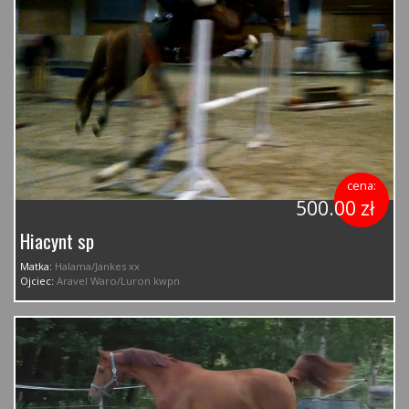
cena:
500.00 zł
Hiacynt sp
Matka:
Halama/Jankes xx
Ojciec:
Aravel Waro/Luron kwpn