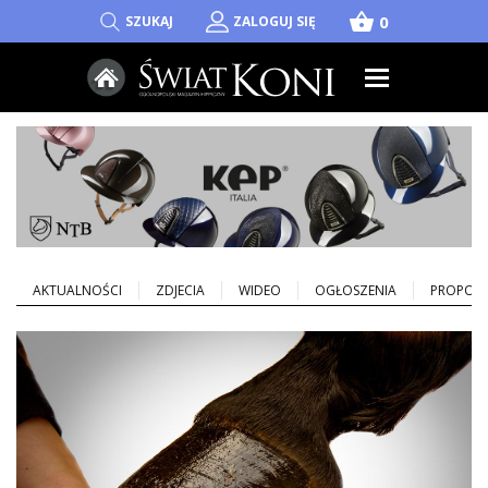
shopping_basket
0
SZUKAJ
ZALOGUJ SIĘ
AKTUALNOŚCI
ZDJECIA
WIDEO
OGŁOSZENIA
PROPOZY