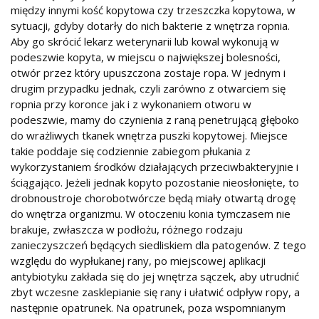
między innymi kość kopytowa czy trzeszczka kopytowa, w
sytuacji, gdyby dotarły do nich bakterie z wnętrza ropnia.
Aby go skrócić lekarz weterynarii lub kowal wykonują w
podeszwie kopyta, w miejscu o największej bolesności,
otwór przez który upuszczona zostaje ropa. W jednym i
drugim przypadku jednak, czyli zarówno z otwarciem się
ropnia przy koronce jak i z wykonaniem otworu w
podeszwie, mamy do czynienia z raną penetrującą głęboko
do wrażliwych tkanek wnętrza puszki kopytowej. Miejsce
takie poddaje się codziennie zabiegom płukania z
wykorzystaniem środków działających przeciwbakteryjnie i
ściągająco. Jeżeli jednak kopyto pozostanie nieosłonięte, to
drobnoustroje chorobotwórcze będą miały otwartą drogę
do wnętrza organizmu. W otoczeniu konia tymczasem nie
brakuje, zwłaszcza w podłożu, różnego rodzaju
zanieczyszczeń będących siedliskiem dla patogenów. Z tego
względu do wypłukanej rany, po miejscowej aplikacji
antybiotyku zakłada się do jej wnętrza sączek, aby utrudnić
zbyt wczesne zasklepianie się rany i ułatwić odpływ ropy, a
następnie opatrunek. Na opatrunek, poza wspomnianym