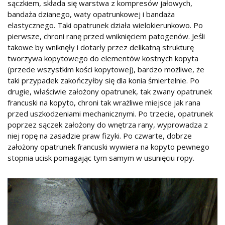
sączkiem, składa się warstwa z kompresów jałowych,
bandaża dzianego, waty opatrunkowej i bandaża
elastycznego. Taki opatrunek działa wielokierunkowo. Po
pierwsze, chroni ranę przed wniknięciem patogenów. Jeśli
takowe by wniknęły i dotarły przez delikatną strukturę
tworzywa kopytowego do elementów kostnych kopyta
(przede wszystkim kości kopytowej), bardzo możliwe, że
taki przypadek zakończyłby się dla konia śmiertelnie. Po
drugie, właściwie założony opatrunek, tak zwany opatrunek
francuski na kopyto, chroni tak wrażliwe miejsce jak rana
przed uszkodzeniami mechanicznymi. Po trzecie, opatrunek
poprzez sączek założony do wnętrza rany, wyprowadza z
niej ropę na zasadzie praw fizyki. Po czwarte, dobrze
założony opatrunek francuski wywiera na kopyto pewnego
stopnia ucisk pomagając tym samym w usunięciu ropy.