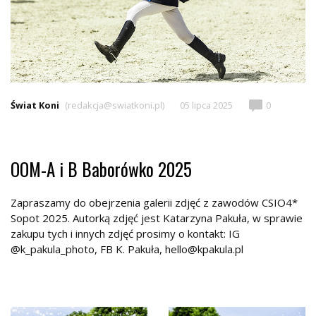
Świat Koni
(redakcja@swiatkoni.pl)
05 lipca 2025
0
OOM-A i B Baborówko 2025
Zapraszamy do obejrzenia galerii zdjęć z zawodów CSIO4*
Sopot 2025. Autorką zdjęć jest Katarzyna Pakuła, w sprawie
zakupu tych i innych zdjęć prosimy o kontakt: IG
@k_pakula_photo
,
FB K. Pakuła
,
hello@kpakula.pl