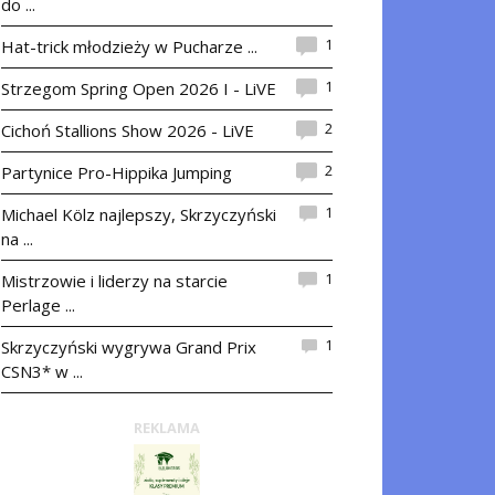
do ...
1
Hat-trick młodzieży w Pucharze ...
1
Strzegom Spring Open 2026 I - LiVE
2
Cichoń Stallions Show 2026 - LiVE
2
Partynice Pro-Hippika Jumping
1
Michael Kölz najlepszy, Skrzyczyński
na ...
1
Mistrzowie i liderzy na starcie
Perlage ...
1
Skrzyczyński wygrywa Grand Prix
CSN3* w ...
REKLAMA