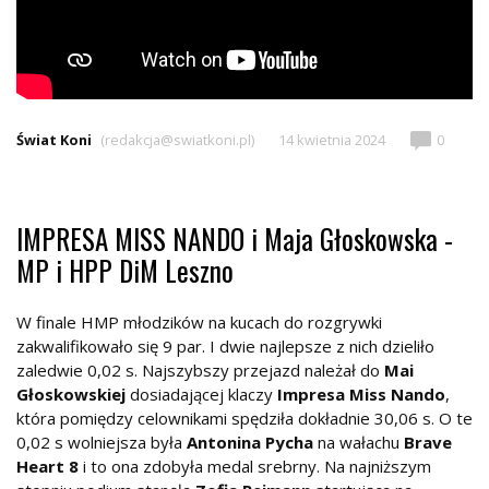
Świat Koni
(redakcja@swiatkoni.pl)
14 kwietnia 2024
0
IMPRESA MISS NANDO i Maja Głoskowska -
MP i HPP DiM Leszno
W finale HMP młodzików na kucach do rozgrywki
zakwalifikowało się 9 par. I dwie najlepsze z nich dzieliło
zaledwie 0,02 s. Najszybszy przejazd należał do
Mai
Głoskowskiej
dosiadającej klaczy
Impresa Miss Nando
,
która pomiędzy celownikami spędziła dokładnie 30,06 s. O te
0,02 s wolniejsza była
Antonina Pycha
na wałachu
Brave
Heart 8
i to ona zdobyła medal srebrny. Na najniższym