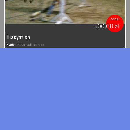
cena:
500.00 zł
Hiacynt sp
Matka:
Halama/Jankes xx
Ojciec:
Aravel Waro/Luron kwpn