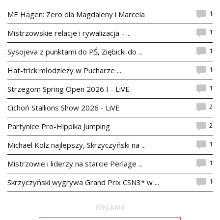
1
ME Hagen: Zero dla Magdaleny i Marcela
1
Mistrzowskie relacje i rywalizacja - ...
1
Sysojeva z punktami do PŚ, Ziębicki do ...
1
Hat-trick młodzieży w Pucharze ...
1
Strzegom Spring Open 2026 I - LiVE
2
Cichoń Stallions Show 2026 - LiVE
2
Partynice Pro-Hippika Jumping
1
Michael Kölz najlepszy, Skrzyczyński na ...
1
Mistrzowie i liderzy na starcie Perlage ...
1
Skrzyczyński wygrywa Grand Prix CSN3* w ...
REKLAMA