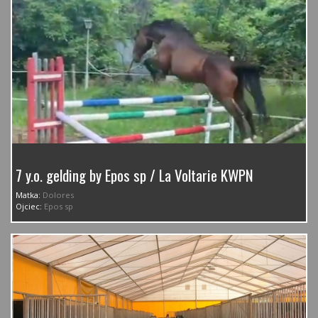
7 y.o. gelding by Epos sp / La Voltarie KWPN
Matka:
Dolores
Ojciec:
Epos sp