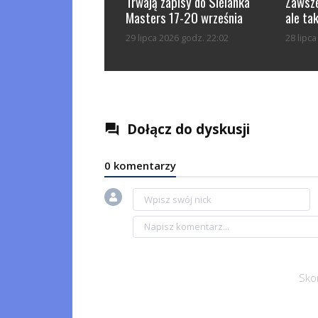
Trwają zapisy do Sielanka
Zawsze
Masters 17-20 września
ale tak
29 lipca 2026 godz. 22:02
28 lipc
Dołącz do dyskusji
question_answer
0 komentarzy
Sko