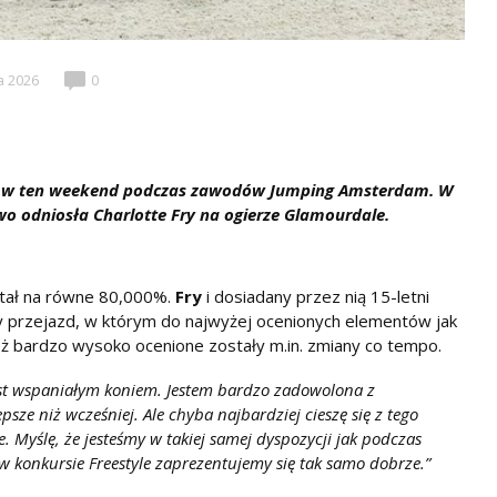
a 2026
0
a w ten weekend podczas zawodów Jumping Amsterdam. W
o odniosła Charlotte Fry na ogierze Glamourdale.
stał na równe 80,000%.
Fry
i dosiadany przez nią 15-letni
 przejazd, w którym do najwyżej ocenionych elementów jak
też bardzo wysoko ocenione zostały m.in. zmiany co tempo.
est wspaniałym koniem. Jestem bardzo zadowolona z
psze niż wcześniej. Ale chyba najbardziej cieszę się z tego
 Myślę, że jesteśmy w takiej samej dyspozycji jak podczas
 konkursie Freestyle zaprezentujemy się tak samo dobrze.