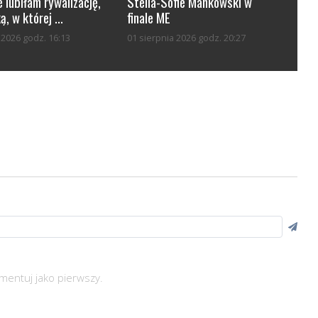
 lubiłam rywalizację,
Stella-Sofie Mankowski w
ą, w której ...
finale ME
a 2026 godz. 16:13
01 sierpnia 2026 godz. 20:27
mentuj jako pierwszy.