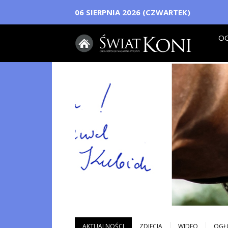
06 SIERPNIA 2026 (CZWARTEK)
OG
AKTUALNOŚCI
ZDJECIA
WIDEO
OGŁ