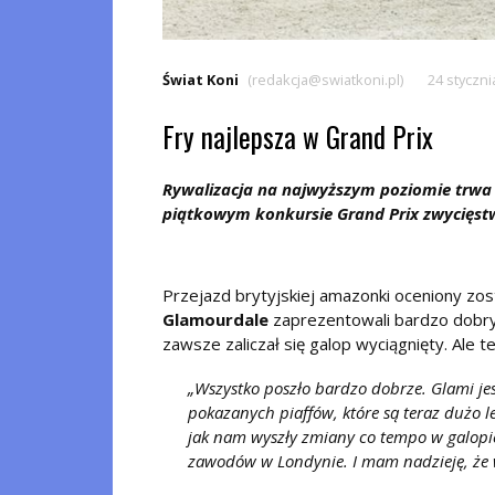
Świat Koni
(redakcja@swiatkoni.pl)
24 styczni
Fry najlepsza w Grand Prix
Rywalizacja na najwyższym poziomie trw
piątkowym konkursie Grand Prix zwycięstw
Przejazd brytyjskiej amazonki oceniony zo
Glamourdale
zaprezentowali bardzo dobry
zawsze zaliczał się galop wyciągnięty. Ale 
Wszystko poszło bardzo dobrze. Glami j
pokazanych piaffów, które są teraz dużo le
jak nam wyszły zmiany co tempo w galopie.
zawodów w Londynie. I mam nadzieję, że w