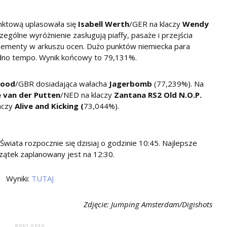
unktową uplasowała się
Isabell Werth
/GER na klaczy
Wendy
zególne wyróżnienie zasługują piaffy, pasaże i przejścia
e elementy w arkuszu ocen. Dużo punktów niemiecka para
jedno tempo. Wynik końcowy to 79,131%.
Mood
/GBR dosiadająca wałacha
Jagerbomb
(77,239%). Na
 van der Putten
/NED na klaczy
Zantana RS2 Old N.O.P.
aczy
Alive and Kicking (
73,044%).
wiata rozpocznie się dzisiaj o godzinie 10:45. Najlepsze
czątek zaplanowany jest na 12:30.
Wyniki:
TUTAJ
Zdjęcie: Jumping Amsterdam/Digishots
REKLAMA