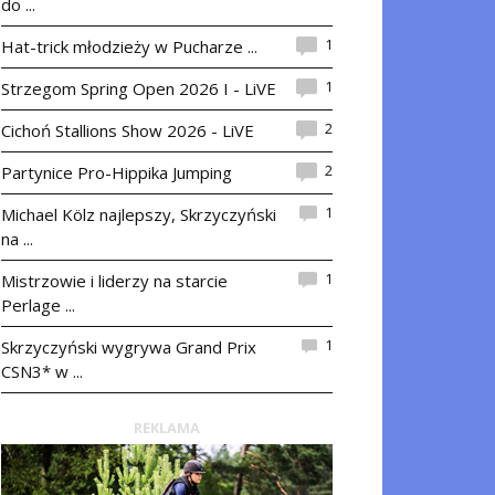
do ...
1
Hat-trick młodzieży w Pucharze ...
1
Strzegom Spring Open 2026 I - LiVE
2
Cichoń Stallions Show 2026 - LiVE
2
Partynice Pro-Hippika Jumping
1
Michael Kölz najlepszy, Skrzyczyński
na ...
1
Mistrzowie i liderzy na starcie
Perlage ...
1
Skrzyczyński wygrywa Grand Prix
CSN3* w ...
REKLAMA