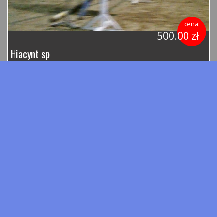
cena:
500.00 zł
Hiacynt sp
Matka:
Halama/Jankes xx
Ojciec:
Aravel Waro/Luron kwpn