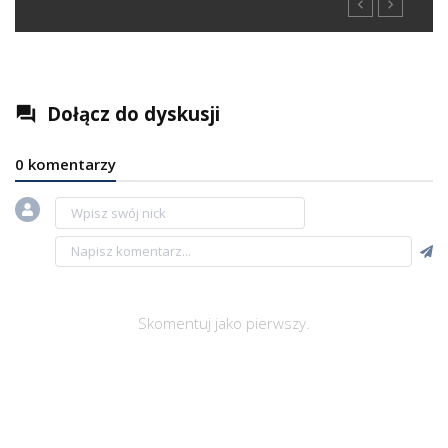
navigate_before
navigate_next
Dołącz do dyskusji
question_answer
0 komentarzy
Skomentuj jako pierwszy.