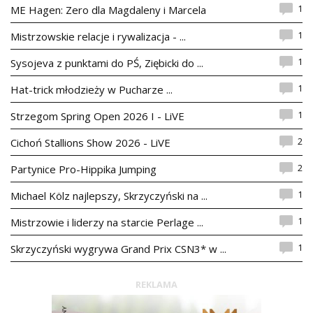
1
ME Hagen: Zero dla Magdaleny i Marcela
1
Mistrzowskie relacje i rywalizacja - ...
1
Sysojeva z punktami do PŚ, Ziębicki do ...
1
Hat-trick młodzieży w Pucharze ...
1
Strzegom Spring Open 2026 I - LiVE
2
Cichoń Stallions Show 2026 - LiVE
2
Partynice Pro-Hippika Jumping
1
Michael Kölz najlepszy, Skrzyczyński na ...
1
Mistrzowie i liderzy na starcie Perlage ...
1
Skrzyczyński wygrywa Grand Prix CSN3* w ...
REKLAMA