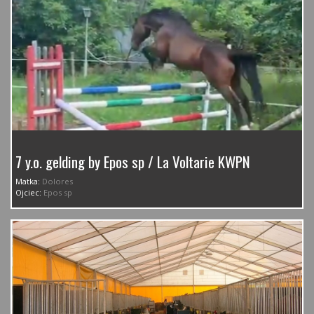
7 y.o. gelding by Epos sp / La Voltarie KWPN
Matka:
Dolores
Ojciec:
Epos sp