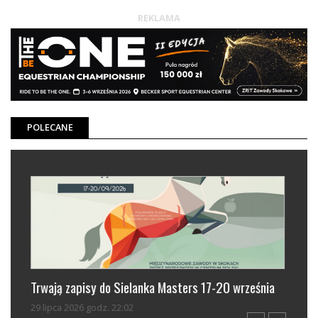
REKLAMA
POLECANE
rześnia
Zawsze lubiłam rywalizację, ale taką, w której ...
28 lipca 2026 godz. 16:13