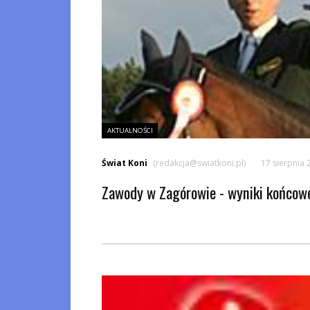
AKTUALNOŚCI
Świat Koni
(redakcja@swiatkoni.pl)
17 sierpnia 
Zawody w Zagórowie - wyniki końcow