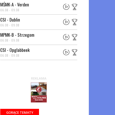
MŚMK-A - Verden
06.08 - 09.08
CSI - Dublin
06.08 - 09.08
MPMK-B - Strzegom
06.08 - 09.08
CSI - Opglabbeek
06.08 - 09.08
REKLAMA
GORĄCE TEMATY