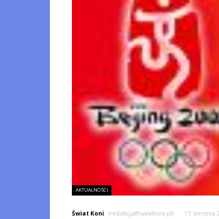
AKTUALNOŚCI
Świat Koni
(redakcja@swiatkoni.pl)
17 sierpnia 