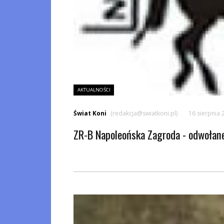
AKTUALNOŚCI
Świat Koni
(redakcja@swiatkoni.pl)
16 sierpnia 
ZR-B Napoleońska Zagroda - odwołan