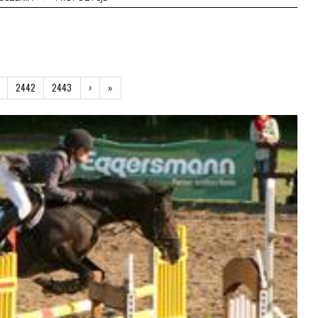
2442
2443
›
Następna
»
Ostatnia