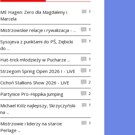
1
ME Hagen: Zero dla Magdaleny i
Marcela
1
Mistrzowskie relacje i rywalizacja - ...
1
Sysojeva z punktami do PŚ, Ziębicki
do ...
1
Hat-trick młodzieży w Pucharze ...
1
Strzegom Spring Open 2026 I - LiVE
2
Cichoń Stallions Show 2026 - LiVE
2
Partynice Pro-Hippika Jumping
1
Michael Kölz najlepszy, Skrzyczyński
na ...
1
Mistrzowie i liderzy na starcie
Perlage ...