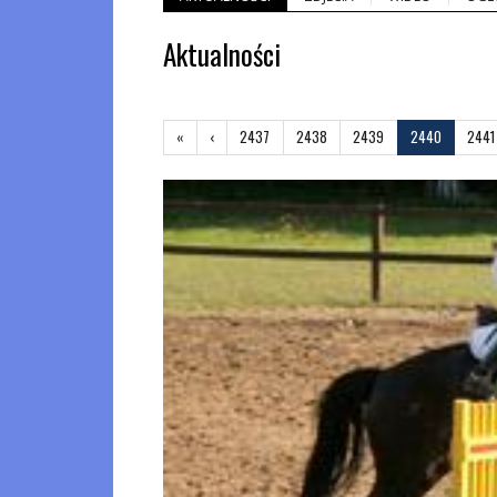
Aktualności
«
Pierwsza
‹
Poprzednia
2437
2438
2439
2440
2441