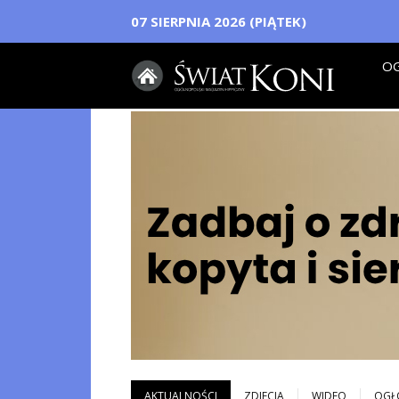
07 SIERPNIA 2026 (PIĄTEK)
OG
AKTUALNOŚCI
ZDJECIA
WIDEO
OGŁ