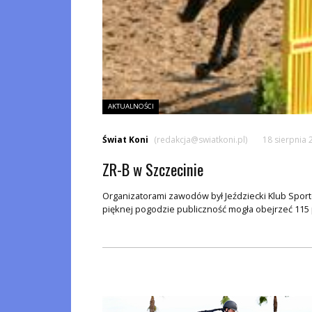
AKTUALNOŚCI
Świat Koni
(redakcja@swiatkoni.pl)
18 sierpnia 
ZR-B w Szczecinie
Organizatorami zawodów był Jeździecki Klub Sport
pięknej pogodzie publiczność mogła obejrzeć 115 