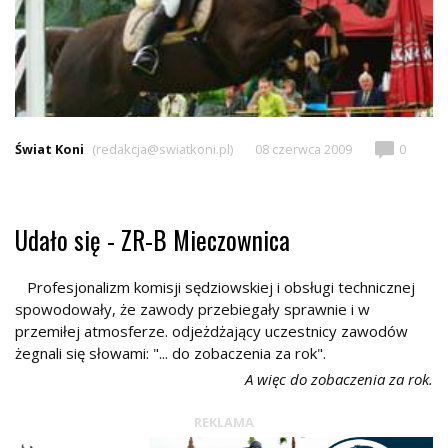
Świat Koni
(redakcja@swiatkoni.pl)
08 czerwca 2009
0
Udało się - ZR-B Mieczownica
Profesjonalizm komisji sędziowskiej i obsługi technicznej
spowodowały, że zawody przebiegały sprawnie i w
przemiłej atmosferze. odjeżdżający uczestnicy zawodów
żegnali się słowami: "... do zobaczenia za rok".
A więc do zobaczenia za rok.
REKLAMA