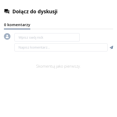
Dołącz do dyskusji
question_answer
0 komentarzy
Skomentuj jako pierwszy.