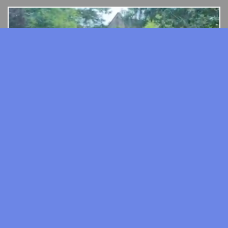
7 y.o. gelding by Epos sp / La Voltarie KWPN
Matka:
Dolores
Ojciec:
Epos sp
REKLAMA