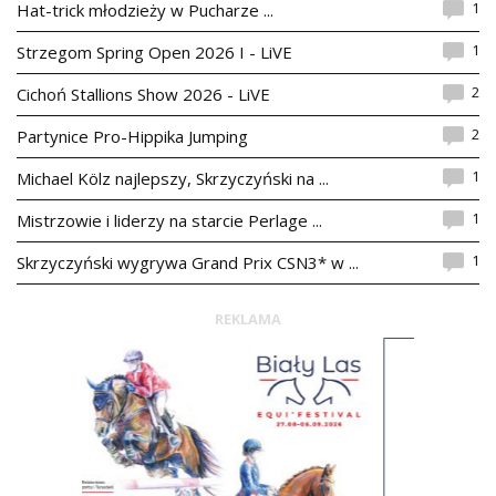
1
Hat-trick młodzieży w Pucharze ...
1
Strzegom Spring Open 2026 I - LiVE
2
Cichoń Stallions Show 2026 - LiVE
2
Partynice Pro-Hippika Jumping
1
Michael Kölz najlepszy, Skrzyczyński na ...
1
Mistrzowie i liderzy na starcie Perlage ...
1
Skrzyczyński wygrywa Grand Prix CSN3* w ...
REKLAMA