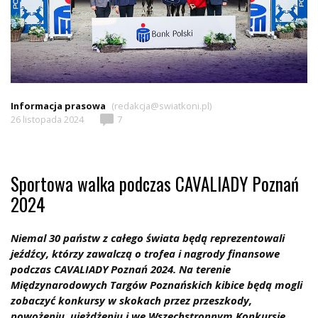
Informacja prasowa
(redakcja@swiatkoni.pl)
26 listopada 2024
7
Sportowa walka podczas CAVALIADY Poznań
2024
Niemal 30 państw z całego świata będą reprezentowali
jeźdźcy, którzy zawalczą o trofea i nagrody finansowe
podczas CAVALIADY Poznań 2024. Na terenie
Międzynarodowych Targów Poznańskich kibice będą mogli
zobaczyć konkursy w skokach przez przeszkody,
powożeniu, ujeżdżeniu i we Wszechstronnym Konkursie