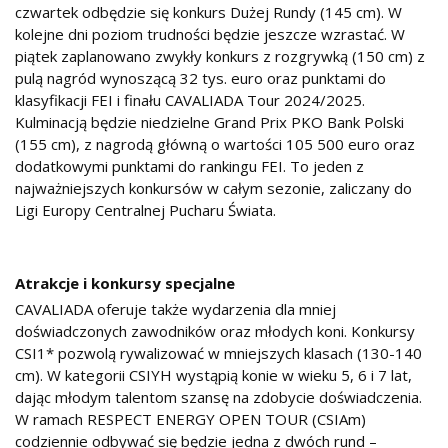
czwartek odbędzie się konkurs Dużej Rundy (145 cm). W
kolejne dni poziom trudności będzie jeszcze wzrastać. W
piątek zaplanowano zwykły konkurs z rozgrywką (150 cm) z
pulą nagród wynoszącą 32 tys. euro oraz punktami do
klasyfikacji FEI i finału CAVALIADA Tour 2024/2025.
Kulminacją będzie niedzielne Grand Prix PKO Bank Polski
(155 cm), z nagrodą główną o wartości 105 500 euro oraz
dodatkowymi punktami do rankingu FEI. To jeden z
najważniejszych konkursów w całym sezonie, zaliczany do
Ligi Europy Centralnej Pucharu Świata.
Atrakcje i konkursy specjalne
CAVALIADA oferuje także wydarzenia dla mniej
doświadczonych zawodników oraz młodych koni. Konkursy
CSI1* pozwolą rywalizować w mniejszych klasach (130-140
cm). W kategorii CSIYH wystąpią konie w wieku 5, 6 i 7 lat,
dając młodym talentom szansę na zdobycie doświadczenia.
W ramach RESPECT ENERGY OPEN TOUR (CSIAm)
codziennie odbywać się będzie jedna z dwóch rund –