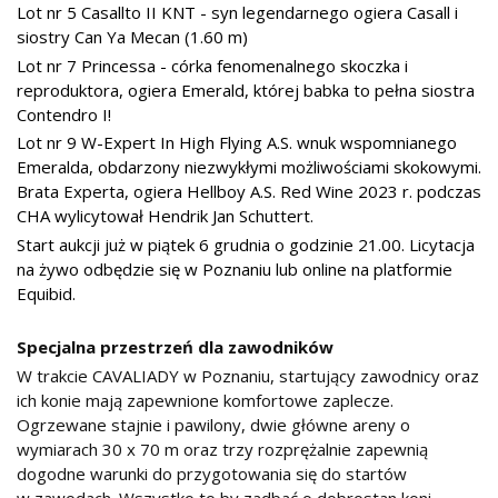
Lot nr 5 Casallto II KNT - syn legendarnego ogiera Casall i
siostry Can Ya Mecan (1.60 m)
Lot nr 7 Princessa - córka fenomenalnego skoczka i
reproduktora, ogiera Emerald, której babka to pełna siostra
Contendro I!
Lot nr 9 W-Expert In High Flying A.S. wnuk wspomnianego
Emeralda, obdarzony niezwykłymi możliwościami skokowymi.
Brata Experta, ogiera Hellboy A.S. Red Wine 2023 r. podczas
CHA wylicytował Hendrik Jan Schuttert.
Start aukcji już w piątek 6 grudnia o godzinie 21.00. Licytacja
na żywo odbędzie się w Poznaniu lub online na platformie
Equibid.
Specjalna przestrzeń dla zawodników
W trakcie CAVALIADY w Poznaniu, startujący zawodnicy oraz
ich konie mają zapewnione komfortowe zaplecze.
Ogrzewane stajnie i pawilony, dwie główne areny o
wymiarach 30 x 70 m oraz trzy rozprężalnie zapewnią
dogodne warunki do przygotowania się do startów
w zawodach. Wszystko to by zadbać o dobrostan koni.