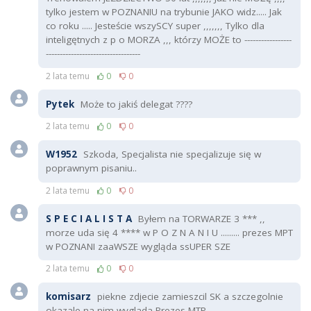
tylko jestem w POZNANIU na trybunie JAKO widz..... Jak
co roku ..... Jesteście wszySCY super ,,,,,,, Tylko dla
inteligętnych z p o MORZA ,,, którzy MOŻE to -----------------
----------------------------------
2 lata temu
0
0
Pytek
Może to jakiś delegat ????
2 lata temu
0
0
W1952
Szkoda, Specjalista nie specjalizuje się w
poprawnym pisaniu..
2 lata temu
0
0
S P E C I A L I S T A
Byłem na TORWARZE 3 *** ,,
morze uda się 4 **** w P O Z N A N I U ......... prezes MPT
w POZNANI zaaWSZE wygląda ssUPER SZE
2 lata temu
0
0
komisarz
piekne zdjecie zamieszcil SK a szczegolnie
okazale na nim wyglada Prezes MTP