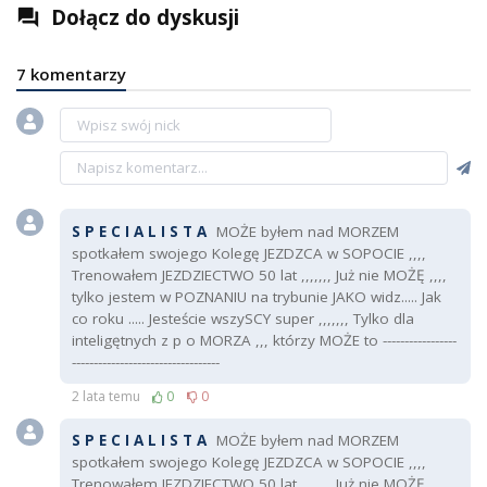
Dołącz do dyskusji
question_answer
7 komentarzy
S P E C I A L I S T A
MOŻE byłem nad MORZEM
spotkałem swojego Kolegę JEZDZCA w SOPOCIE ,,,,
Trenowałem JEZDZIECTWO 50 lat ,,,,,,, Już nie MOŻĘ ,,,,
tylko jestem w POZNANIU na trybunie JAKO widz..... Jak
co roku ..... Jesteście wszySCY super ,,,,,,, Tylko dla
inteligętnych z p o MORZA ,,, którzy MOŻE to -----------------
----------------------------------
2 lata temu
0
0
S P E C I A L I S T A
MOŻE byłem nad MORZEM
spotkałem swojego Kolegę JEZDZCA w SOPOCIE ,,,,
Trenowałem JEZDZIECTWO 50 lat ,,,,,,, Już nie MOŻĘ ,,,,