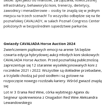
siebie. Specjaliści od finansów, zarządzania, nowoczesnej
infrastruktury, behawioryści koni, trenerzy, dietetycy,
zawodnicy i menadżerowie – osoby te znajdą się w jednym
miejscu na trzech scenach! To wszystko odbędzie się na tle
poznańskiej CAVALIADY, w salach Poznań Congress Center
położonych w bezpośrednim sąsiedztwie parkurów.
Gwiazdy CAVALIADA Horse Auction 2024
Zwieńczeniem piątkowych emocji na arenie 5A będzie
czwarta edycja hybrydowej aukcji młodych koni skokowych:
CAVALIADA Horse Auction. Przed poznańską publicznością
zaprezentuje się 12 starannie wyselekcjonowanych koni z
roczników 2021 i 2022. Wszystkie są dokładnie przebadane,
a trzylatki chodzą już pod siodłem i są gotowe na
rozpoczęcie nowego rozdziału kariery. Wśród gwiazd znajdą
się:
Lot nr 3 Erania Red Wine, córka wybitnego Aganix du
Seigneur spokrewniona z Onagadori Red Wine Aleksandra
Lewandowskiego