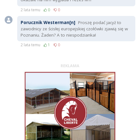
2 lata temu
0
0
Porucznik Westerman[n]
Proszę podać jacyż to
zawodnicy ze ścisłej europejskiej czołówki zjawią się w
Poznaniu. Żaden? A to niespodzianka!
2 lata temu
1
0
REKLAMA