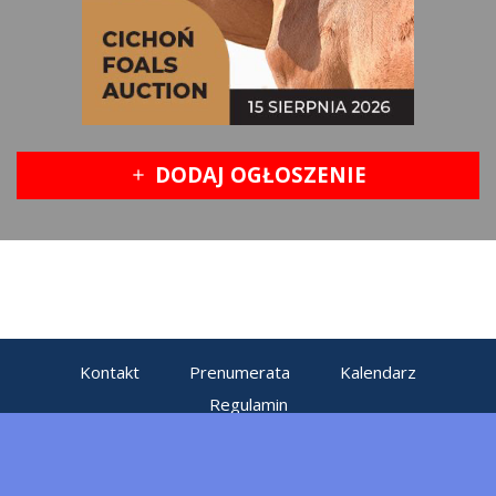
DODAJ OGŁOSZENIE
add
Kontakt
Prenumerata
Kalendarz
Regulamin
Projekt i realizacja:
Cered - strony www