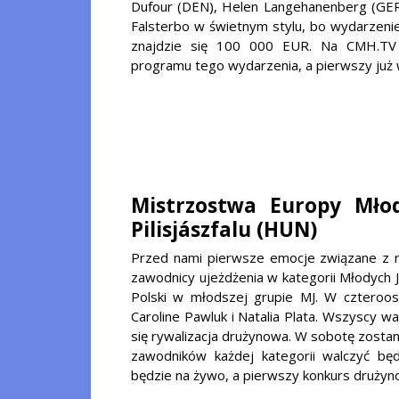
Dufour (DEN), Helen Langehanenberg (GER)
Falsterbo w świetnym stylu, bo wydarzeni
znajdzie się 100 000 EUR. Na CMH.TV 
programu tego wydarzenia, a pierwszy już
Mistrzostwa Europy Mło
Pilisjászfalu (HUN)
Przed nami pierwsze emocje związane z r
zawodnicy ujeżdżenia w kategorii Młodych
Polski w młodszej grupie MJ. W czterooso
Caroline Pawluk i Natalia Plata. Wszyscy w
się rywalizacja drużynowa. W sobotę zostan
zawodników każdej kategorii walczyć będ
będzie na żywo, a pierwszy konkurs drużyno