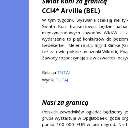
Świat Koni za granicą
CCI4* Arville (BEL)
W tym tygodniu wyzwania czekają nie tylk
Świata Koni transmitować będzie najbar
międzynarodowych zawodów WKKW - czyli 
wydarzenie to pięć konkursów do poziom
Liedekerke - Meier (BEL), Ingrid Klimke (G
też za dwie polskie amazonki Wiktorię Kna
Zawody rozpoczynają się w czwartek, oczyw
Relacja
TUTAJ
Wyniki
TUTAJ
Nasi za granicą
Polskich zawodników oglądać będziemy jes
grupa wystartuje w Opglabbeek, gdzie org
ponad 100 000 EUR w puli nagród. Na t