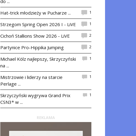
do ...
1
Hat-trick młodzieży w Pucharze ...
1
Strzegom Spring Open 2026 I - LiVE
2
Cichoń Stallions Show 2026 - LiVE
2
Partynice Pro-Hippika Jumping
1
Michael Kölz najlepszy, Skrzyczyński
na ...
1
Mistrzowie i liderzy na starcie
Perlage ...
1
Skrzyczyński wygrywa Grand Prix
CSN3* w ...
REKLAMA