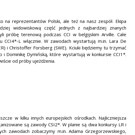
o na reprezentantów Polski, ale też na nasz zespół. Ekipa
dziej widowiskową część jednych z najbardziej znanych
próbę terenową podczas CCI w belgijskim Arville. Całe
u CCI4*-L włącznie. W zawodach wystartują m.in. Lara De
ER) i Christoffer Forsberg (SWE). Kciuki będziemy tu trzymać
p i Dominikę Dymińską, które wystartują w konkursie CCI1*.
iście od próby ujeżdżenia.
zcze w kilku innych europejskich ośrodkach. Najliczniejsza
anizowane są zawody CSI2*. W planie są dwa konkursy LR i
ych zawodach zobaczymy m.in. Adama Grzegorzewskiego,