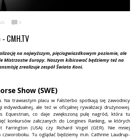
026
0
e - CMH.TV
walizację na najwyższym, pięciogwiazdkowym poziomie, ale
le Mistrzostw Europy. Naszym kibicować będziemy też na
ansmisję zrealizuje zespół Świata Koni.
Horse Show (SWE)
 Na trawiastym placu w Falsterbo spotkają się zawodnicy
i indywidualnej, ale też w oficjalnej rywalizacji drużynowej.
es Equestrian, co daje zwiększoną pulę nagród, która tu
ęć konkursów zaliczanych do Longines Ranking, w których
t Farrington (USA) czy Richard Vogel (GER). Nie mniej
a czworoboku. Tu oglądać będziemy m.in. Cathrine Laudrup-