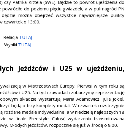
 czy Patrika Kittela (SWE). Będzie to powrót ujeżdżenia do
e powróciło do poziomu pięciu gwiazdek, a w puli nagród PN
będzie można obejrzeć wszystkie najważniejsze punkty
 w czwartek o 13:00.
Relacja
TUTAJ
Wyniki
TUTAJ
dych Jeźdźców i U25 w ujeżdżeniu,
ywalizacją w Mistrzostwach Europy. Pierwsi w tym roku są
 Jeźdźców i U25. Na tych zawodach zobaczymy reprezentację
bowym składzie wystartują Maria Adamowicz, Julia Jokiel,
alczyć będą o trzy komplety medali. W czwartek rozstrzygnie
ą rozdane medale indywidualne, a w niedzielę najlepszych 18
zie w finale Freestyle. Całość wydarzenia transmitowana
wy, Młodych Jeźdźców, rozpocznie się już w środę o 8:00.