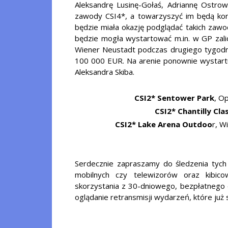
Aleksandrę Lusinę-Gołaś, Adriannę Ostrow
zawody CSI4*, a towarzyszyć im będą kon
będzie miała okazję podglądać takich zawo
będzie mogła wystartować m.in. w GP za
Wiener Neustadt podczas drugiego tygodni
100 000 EUR. Na arenie ponownie wystartuj
Aleksandra Skiba.
CSI2* Sentower Park
, O
CSI2* Chantilly Clas
CSI2* Lake Arena Outdoo
r, W
Serdecznie zapraszamy do śledzenia tyc
mobilnych czy telewizorów oraz kibic
skorzystania z 30-dniowego, bezpłatnego 
oglądanie retransmisji wydarzeń, które już 