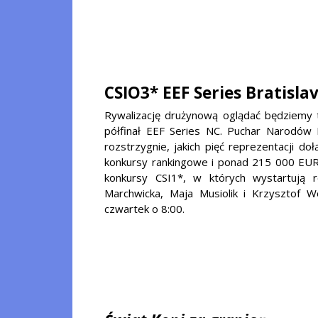
CSIO3* EEF Series Bratisla
Rywalizację drużynową oglądać będziemy t
półfinał EEF Series NC. Puchar Narodów B
rozstrzygnie, jakich pięć reprezentacji do
konkursy rankingowe i ponad 215 000 EU
konkursy CSI1*, w których wystartują r
Marchwicka, Maja Musiolik i Krzysztof W
czwartek o 8:00.