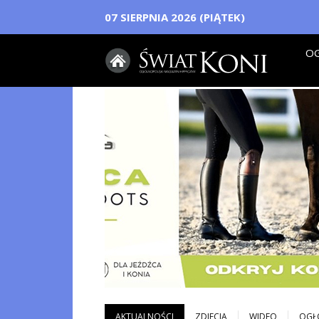
07 SIERPNIA 2026 (PIĄTEK)
OG
AKTUALNOŚCI
ZDJECIA
WIDEO
OGŁ