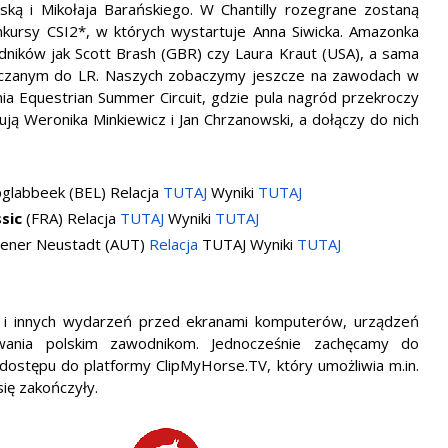
ską i Mikołaja Barańskiego. W Chantilly rozegrane zostaną
kursy CSI2*, w których wystartuje Anna Siwicka. Amazonka
dników jak Scott Brash (GBR) czy Laura Kraut (USA), a sama
liczanym do LR. Naszych zobaczymy jeszcze na zawodach w
a Equestrian Summer Circuit, gdzie pula nagród przekroczy
ą Weronika Minkiewicz i Jan Chrzanowski, a dołączy do nich
pglabbeek (BEL) Relacja
TUTAJ
Wyniki
TUTAJ
sic
(FRA) Relacja
TUTAJ
Wyniki
TUTAJ
iener Neustadt (AUT)
Relacja
TUTAJ Wyniki
TUTAJ
h i innych wydarzeń przed ekranami komputerów, urządzeń
owania polskim zawodnikom. Jednocześnie zachęcamy do
dostępu do platformy ClipMyHorse.TV, który umożliwia m.in.
się zakończyły.