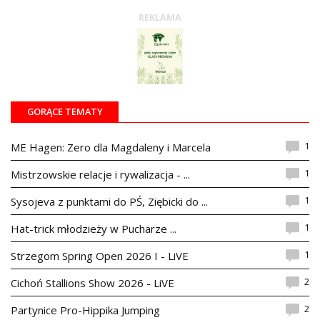
REKLAMA
GORĄCE TEMATY
1
ME Hagen: Zero dla Magdaleny i Marcela
1
Mistrzowskie relacje i rywalizacja - ...
1
Sysojeva z punktami do PŚ, Ziębicki do ...
1
Hat-trick młodzieży w Pucharze ...
1
Strzegom Spring Open 2026 I - LiVE
2
Cichoń Stallions Show 2026 - LiVE
2
Partynice Pro-Hippika Jumping