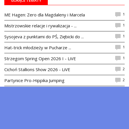
GORĄCE TEMATY
1
ME Hagen: Zero dla Magdaleny i Marcela
1
Mistrzowskie relacje i rywalizacja - ...
1
Sysojeva z punktami do PŚ, Ziębicki do ...
1
Hat-trick młodzieży w Pucharze ...
1
Strzegom Spring Open 2026 I - LiVE
2
Cichoń Stallions Show 2026 - LiVE
2
Partynice Pro-Hippika Jumping
1
Michael Kölz najlepszy, Skrzyczyński na ...
1
Mistrzowie i liderzy na starcie Perlage ...
1
Skrzyczyński wygrywa Grand Prix CSN3* w ...
REKLAMA