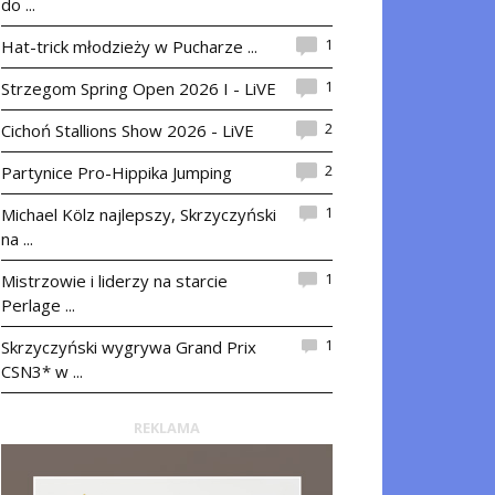
do ...
1
Hat-trick młodzieży w Pucharze ...
1
Strzegom Spring Open 2026 I - LiVE
2
Cichoń Stallions Show 2026 - LiVE
2
Partynice Pro-Hippika Jumping
1
Michael Kölz najlepszy, Skrzyczyński
na ...
1
Mistrzowie i liderzy na starcie
Perlage ...
1
Skrzyczyński wygrywa Grand Prix
CSN3* w ...
REKLAMA