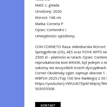
Maść: c. gniada
Urodzony: 2020
Wzrost: 168 cm
Matka: Corneta P
Ojciec: Contendro I
Umiejętności: ujeżdżony;
CON CORNETO Rasa: oldenburska Wzrost: 1
Springpferde (OS), AES oraz PZHK WFFS neg
2500 zł – płatności w ratach. Ojciec: Conte
reproduktorów koni WKKW, był jednym z nie
sukcesy we wszystkich trzech dyscyplinach o
Cornet Obolensky ogier zajmuje obecnie 1
WBFSH 2025 (Top 100 Sire Rankings) z 30 7
https://youtu.be/j-VWUU67DpM Więcej filmów
503055508
KONTAKT