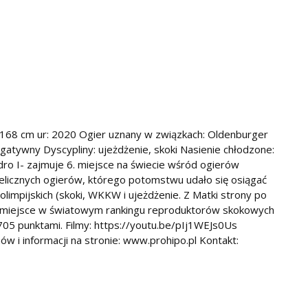
68 cm ur: 2020 Ogier uznany w związkach: Oldenburger
atywny Dyscypliny: ujeżdżenie, skoki Nasienie chłodzone:
ndro I- zajmuje 6. miejsce na świecie wśród ogierów
licznych ogierów, którego potomstwu udało się osiągać
limpijskich (skoki, WKKW i ujeżdżenie. Z Matki strony po
. miejsce w światowym rankingu reproduktorów skokowych
05 punktami. Filmy: https://youtu.be/pIj1WEJs0Us
 i informacji na stronie: www.prohipo.pl Kontakt: