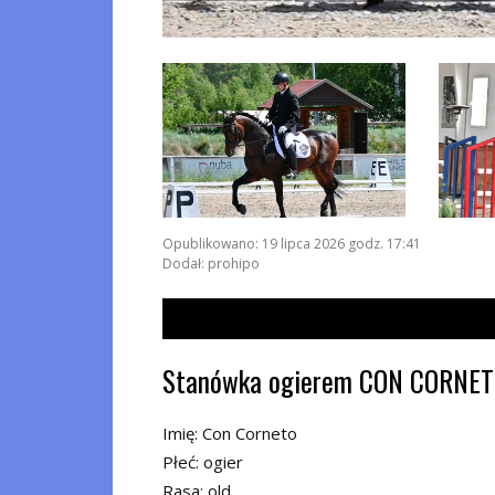
Opublikowano: 19 lipca 2026 godz. 17:41
Dodał: prohipo
Stanówka ogierem CON CORNETO 
Imię: Con Corneto
Płeć: ogier
Rasa: old