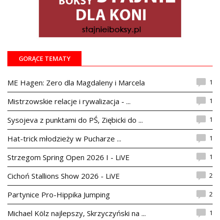
GORĄCE TEMATY
1
ME Hagen: Zero dla Magdaleny i Marcela
1
Mistrzowskie relacje i rywalizacja - ...
1
Sysojeva z punktami do PŚ, Ziębicki do ...
1
Hat-trick młodzieży w Pucharze ...
1
Strzegom Spring Open 2026 I - LiVE
2
Cichoń Stallions Show 2026 - LiVE
2
Partynice Pro-Hippika Jumping
1
Michael Kölz najlepszy, Skrzyczyński na ...