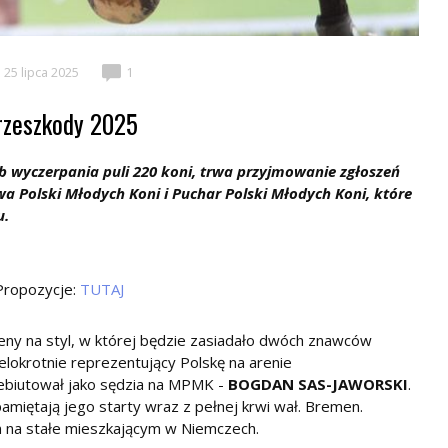
25 lipca 2025
1
zeszkody 2025
b wyczerpania puli 220 koni, trwa przyjmowanie zgłoszeń
a Polski Młodych Koni i Puchar Polski Młodych Koni, które
u.
Propozycje:
TUTAJ
ceny na styl, w której będzie zasiadało dwóch znawców
lokrotnie reprezentujący Polskę na arenie
ebiutował jako sędzia na MPMK -
BOGDAN SAS-JAWORSKI
.
amiętają jego starty wraz z pełnej krwi wał. Bremen.
m na stałe mieszkającym w Niemczech.