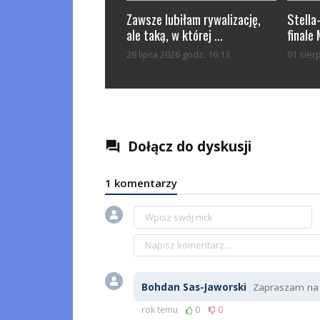
Zawsze lubiłam rywalizację,
Stella
ale taką, w której ...
finale
28 lipca 2026 godz. 16:13
01 sier
Dołącz do dyskusji
question_answer
1 komentarzy
Bohdan Sas-Jaworski
Zapraszam na 
rok temu
0
0