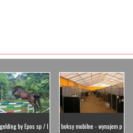
. gelding by Epos sp / La Voltarie KWPN
boksy mobilne - wynajem produ