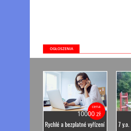
OGŁOSZENIA
cena:
10000 zł
Rychlé a bezplatné vyřízení půjčky.
7 y.o