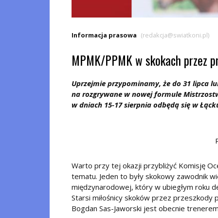
Informacja prasowa
(redakcja@swiatkoni.pl)
MPMK/PPMK w skokach przez pr
Uprzejmie przypominamy, że do 31 lipca lu
na rozgrywane w nowej formule Mistrzostw
w dniach 15-17 sierpnia odbędą się w Łąck
Warto przy tej okazji przybliżyć Komisję O
tematu. Jeden to były skokowy zawodnik wie
międzynarodowej, który w ubiegłym roku d
Starsi miłośnicy skoków przez przeszkody p
Bogdan Sas-Jaworski jest obecnie trenere