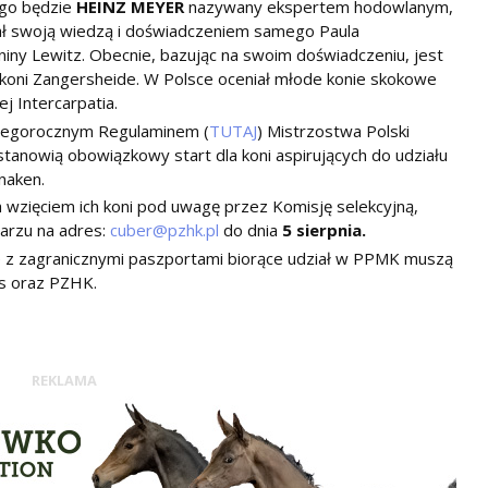
 go będzie
HEINZ MEYER
nazywany ekspertem hodowlanym,
rał swoją wiedzą i doświadczeniem samego Paula
iny Lewitz. Obecnie, bazując na swoim doświadczeniu, jest
koni Zangersheide. W Polsce oceniał młode konie skokowe
 Intercarpatia.
 tegorocznym Regulaminem (
TUTAJ
) Mistrzostwa Polski
stanowią obowiązkowy start dla koni aspirujących do udziału
naken.
wzięciem ich koni pod uwagę przez Komisję selekcyjną,
arzu na adres:
cuber@pzhk.pl
do dnia
5 sierpnia.
 z zagranicznymi paszportami biorące udział w PPMK muszą
us oraz PZHK.
REKLAMA