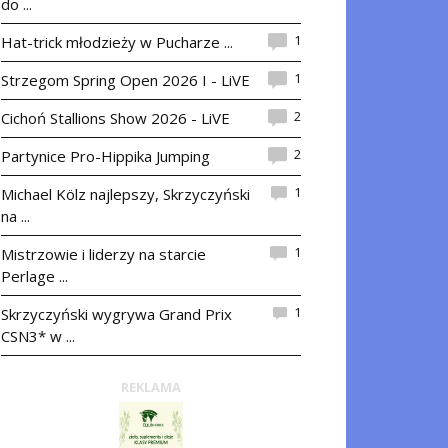
do ...
1
Hat-trick młodzieży w Pucharze ...
1
Strzegom Spring Open 2026 I - LiVE
2
Cichoń Stallions Show 2026 - LiVE
2
Partynice Pro-Hippika Jumping
1
Michael Kölz najlepszy, Skrzyczyński
na ...
1
Mistrzowie i liderzy na starcie
Perlage ...
1
Skrzyczyński wygrywa Grand Prix
CSN3* w ...
REKLAMA