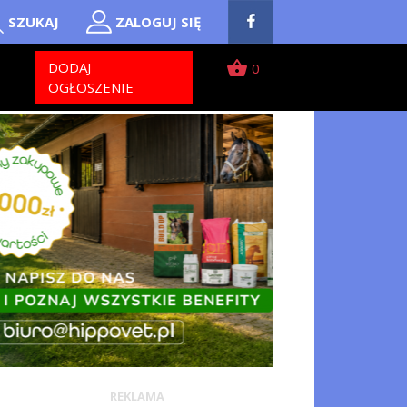
SZUKAJ
ZALOGUJ SIĘ
shopping_basket
T
DODAJ
0
OGŁOSZENIE
REKLAMA