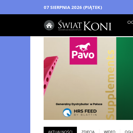
07 SIERPNIA 2026 (PIĄTEK)
OG
AKTUALNOŚCI
ZDJECIA
WIDEO
OGŁ