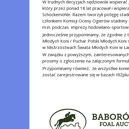
W trudnych decyzjach sędziowski wspierać
który przez ponad 18 lat pracował i wspie
Schockemöhle. Razem tworzyli potęgę stadn
członkiem Komisji Oceny Ogierów stadniny 
m.in. podczas imprezy hodowlano-sportowej
Jednocześnie przypominamy, że zgodnie z
Młodych Koni / Puchar Polski Młodych Koni 
w Mistrzostwach Świata Młodych Koni w La
W związku z powyższym, zainteresowanych 
prosimy o zgłoszenie na załączonym formul
Przypominamy również, że wszystkie konie
zostać zarejestrowane się w bazach IRZpl