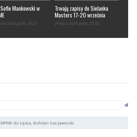
-Sofie Mankowski w
Trwają zapisy do Sielanka
 ME
Masters 17-20 września
pnia 2026 godz. 20:27
29 lipca 2026 godz. 22:02
MPMK do Łącka, Bohdan Sas-Jaworski