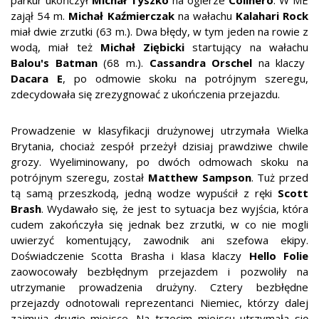
zajął 54 m.
Michał Kaźmierczak
na wałachu
Kalahari Rock
miał dwie zrzutki (63 m.). Dwa błędy, w tym jeden na rowie z
wodą, miał też
Michał Ziębicki
startujący na wałachu
Balou's Batman
(68 m.).
Cassandra Orschel
na klaczy
Dacara E
, po odmowie skoku na potrójnym szeregu,
zdecydowała się zrezygnować z ukończenia przejazdu.
Prowadzenie w klasyfikacji drużynowej utrzymała Wielka
Brytania, chociaż zespół przeżył dzisiaj prawdziwe chwile
grozy. Wyeliminowany, po dwóch odmowach skoku na
potrójnym szeregu, został
Matthew Sampson
. Tuż przed
tą samą przeszkodą, jedną wodze wypuścił z ręki
Scott
Brash
. Wydawało się, że jest to sytuacja bez wyjścia, która
cudem zakończyła się jednak bez zrzutki, w co nie mogli
uwierzyć komentujący, zawodnik ani szefowa ekipy.
Doświadczenie Scotta Brasha i klasa klaczy
Hello Folie
zaowocowały bezbłędnym przejazdem i pozwoliły na
utrzymanie prowadzenia drużyny. Cztery bezbłędne
przejazdy odnotowali reprezentanci Niemiec, którzy dalej
zajmują drugie miejsce. Na trzecim miejscu utrzymała się