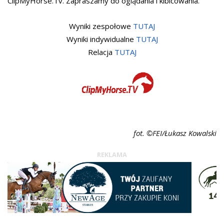
ClipMyHorse.Tv. Zapraszamy do oglądania i kibicowania.
Wyniki zespołowe
TUTAJ
Wyniki indywidualne
TUTAJ
Relacja
TUTAJ
fot. ©FEI/Łukasz Kowalski
REKLAMA