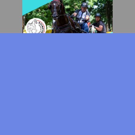
DODAJ OGŁOSZENIE
add
Kontakt
Prenumerata
Kalendarz
Regulamin