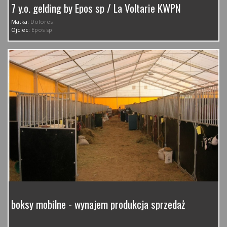
7 y.o. gelding by Epos sp / La Voltarie KWPN
Matka:
Dolores
Ojciec:
Epos sp
boksy mobilne - wynajem produkcja sprzedaż