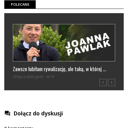
POLECANE
e lubiłam rywalizację, ale taką, w której ...
Stella-Sofie Ma
ca 2026 godz. 16:13
01 sierpnia 2026 g
navigate_before
navigate_next
Dołącz do dyskusji
question_answer