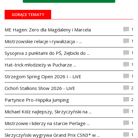
GORĄCE TEMATY
1
ME Hagen: Zero dla Magdaleny i Marcela
1
Mistrzowskie relacje i rywalizacja - ...
1
Sysojeva z punktami do PŚ, Ziębicki do ...
1
Hat-trick młodzieży w Pucharze ...
1
Strzegom Spring Open 2026 I - LiVE
2
Cichoń Stallions Show 2026 - LiVE
2
Partynice Pro-Hippika Jumping
1
Michael Kölz najlepszy, Skrzyczyński na ...
1
Mistrzowie i liderzy na starcie Perlage ...
1
Skrzyczyński wygrywa Grand Prix CSN3* w ...