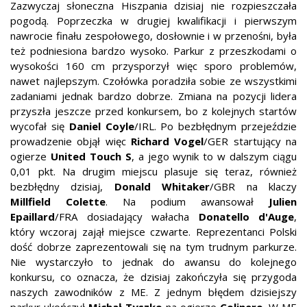
Zazwyczaj słoneczna Hiszpania dzisiaj nie rozpieszczała
pogodą. Poprzeczka w drugiej kwalifikacji i pierwszym
nawrocie finału zespołowego, dosłownie i w przenośni, była
też podniesiona bardzo wysoko. Parkur z przeszkodami o
wysokości 160 cm przysporzył więc sporo problemów,
nawet najlepszym. Czołówka poradziła sobie ze wszystkimi
zadaniami jednak bardzo dobrze. Zmiana na pozycji lidera
przyszła jeszcze przed konkursem, bo z kolejnych startów
wycofał się
Daniel Coyle
/IRL. Po bezbłędnym przejeździe
prowadzenie objął więc
Richard Vogel
/GER startujący na
ogierze
United Touch S
, a jego wynik to w dalszym ciągu
0,01 pkt. Na drugim miejscu plasuje się teraz, również
bezbłędny dzisiaj,
Donald Whitaker
/GBR na klaczy
Millfield Colette
. Na podium awansował
Julien
Epaillard
/FRA dosiadający wałacha
Donatello d'Auge
,
który wczoraj zajął miejsce czwarte. Reprezentanci Polski
dość dobrze zaprezentowali się na tym trudnym parkurze.
Nie wystarczyło to jednak do awansu do kolejnego
konkursu, co oznacza, że dzisiaj zakończyła się przygoda
naszych zawodników z ME. Z jednym błędem dzisiejszy
parkur ukończył
Michał Tyszko
na ogierze
Colinero
. W ME