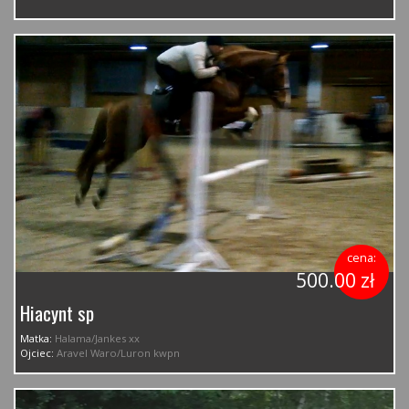
cena:
500.00 zł
Hiacynt sp
Matka:
Halama/Jankes xx
Ojciec:
Aravel Waro/Luron kwpn