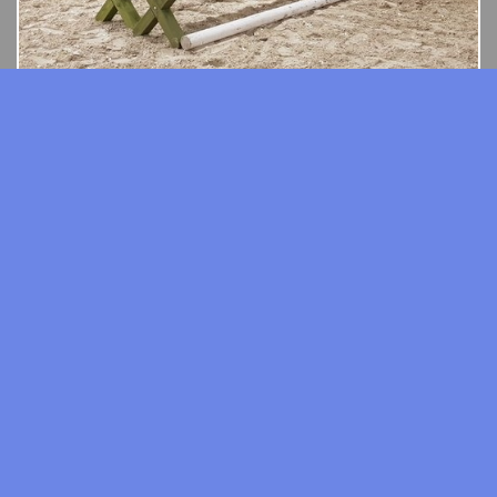
Cavaletti - przeszkody - stojaki treningowe - konkurso