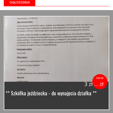
OGŁOSZENIA
cena:
3 zł ... zł
** Szkółka jeździecka - do wynajęcia działka **