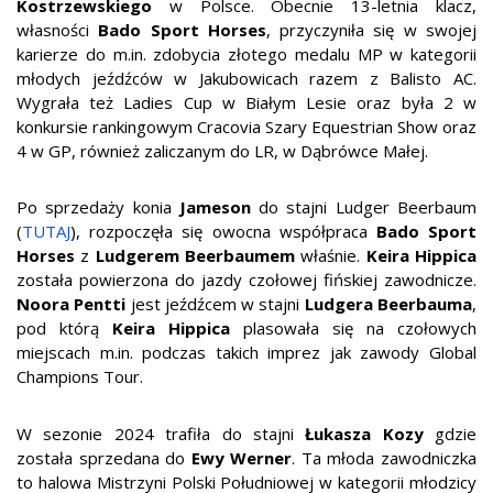
Kostrzewskiego
w Polsce. Obecnie 13-letnia klacz,
własności
Bado Sport Horses
, przyczyniła się w swojej
karierze do m.in. zdobycia złotego medalu MP w kategorii
młodych jeźdźców w Jakubowicach razem z Balisto AC.
Wygrała też Ladies Cup w Białym Lesie oraz była 2 w
konkursie rankingowym Cracovia Szary Equestrian Show oraz
4 w GP, również zaliczanym do LR, w Dąbrówce Małej.
Po sprzedaży konia
Jameson
do stajni Ludger Beerbaum
(
TUTAJ
), rozpoczęła się owocna współpraca
Bado Sport
Horses
z
Ludgerem Beerbaumem
właśnie.
Keira Hippica
została powierzona do jazdy czołowej fińskiej zawodnicze.
Noora Pentti
jest jeźdźcem w stajni
Ludgera Beerbauma
,
pod którą
Keira Hippica
plasowała się na czołowych
miejscach m.in. podczas takich imprez jak zawody Global
Champions Tour.
W sezonie 2024 trafiła do stajni
Łukasza Kozy
gdzie
została sprzedana do
Ewy Werner
. Ta młoda zawodniczka
to halowa Mistrzyni Polski Południowej w kategorii młodzicy