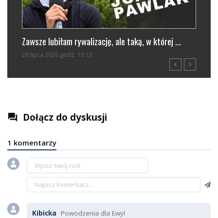
Zawsze lubiłam rywalizację, ale taką, w której ...
Trwa
28 lipca 2026 godz. 16:13
29 li
navigate_before
navigate_next
Dołącz do dyskusji
question_answer
1 komentarzy
Kibicka
Powodzenia dla Ewy!