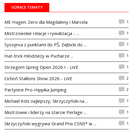
GORĄCE TEMATY
1
ME Hagen: Zero dla Magdaleny i Marcela
1
Mistrzowskie relacje i rywalizacja - ...
1
Sysojeva z punktami do PŚ, Ziębicki do ...
1
Hat-trick młodzieży w Pucharze ...
1
Strzegom Spring Open 2026 I - LiVE
2
Cichoń Stallions Show 2026 - LiVE
2
Partynice Pro-Hippika Jumping
1
Michael Kölz najlepszy, Skrzyczyński na ...
1
Mistrzowie i liderzy na starcie Perlage ...
1
Skrzyczyński wygrywa Grand Prix CSN3* w ...