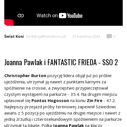
Świat Koni
(redakcja@swiatkoni.pl)
20 kwietnia 2024
0
Joanna Pawlak i FANTASTIC FRIEDA - SSO 2
Christopher Burton
pozycję lidera objął już po próbie
ujeżdżenia, utrzymał ją nawet z punktami karnymi za
spóźnienie na crossie, a zwycięstwo przypieczętował
czystym występem na parkurze - 35.4. Na drugim miejscu
uplasował się
Pontus Hugosson
na koniu
Zin Fire
- 47.2.
Najlepszy przejazd próby terenowej zapewnił Szwedowi
awans z 5 pozycji po ujeżdżeniu na drugie miejsce i nawet z
jedną zrzutką i czterosekundowym spóźnieniem na parkurze
utrzymał tą lokatę. Polka
Joanna Pawlak
na klaczy