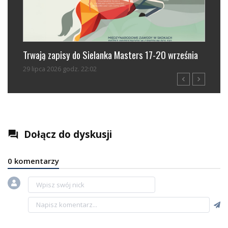
 Sielanka Masters 17-20 września
Stella-Sofie Mankowski w fi
22:02
01 sierpnia 2026 godz. 20:27
navigate_before
navigate_next
Dołącz do dyskusji
question_answer
0 komentarzy