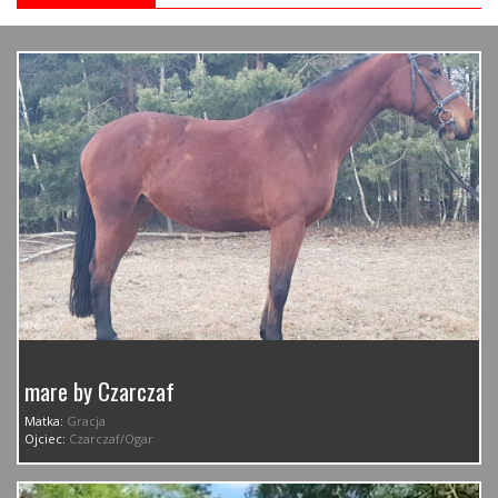
mare by Czarczaf
Matka:
Gracja
Ojciec:
Czarczaf/Ogar