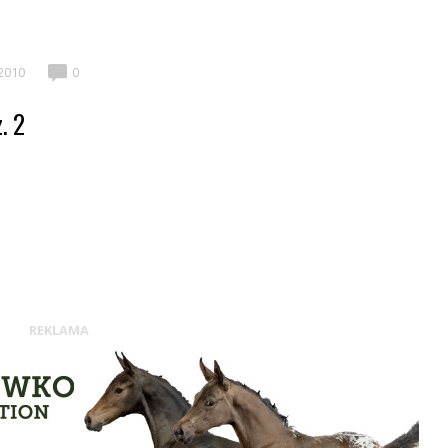
 2010
0
. 2
REKLAMA