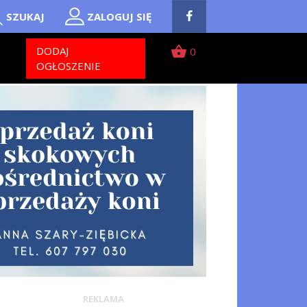
SZUKAJ
ZALOGUJ SIĘ
shopping_basket
T
DODAJ
0
OGŁOSZENIE
REKLAMA