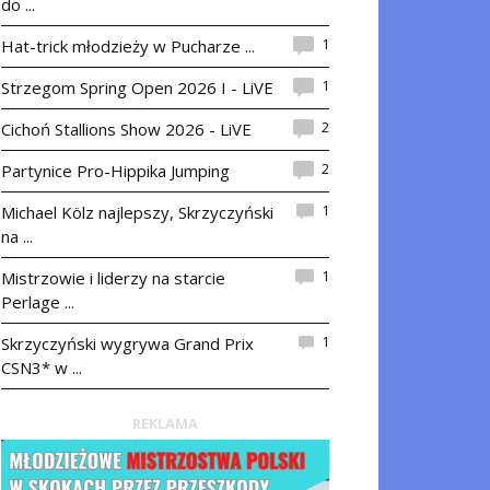
do ...
1
Hat-trick młodzieży w Pucharze ...
1
Strzegom Spring Open 2026 I - LiVE
2
Cichoń Stallions Show 2026 - LiVE
2
Partynice Pro-Hippika Jumping
1
Michael Kölz najlepszy, Skrzyczyński
na ...
1
Mistrzowie i liderzy na starcie
Perlage ...
1
Skrzyczyński wygrywa Grand Prix
CSN3* w ...
REKLAMA