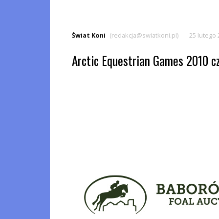
Świat Koni
(redakcja@swiatkoni.pl)
25 lutego
Arctic Equestrian Games 2010 cz