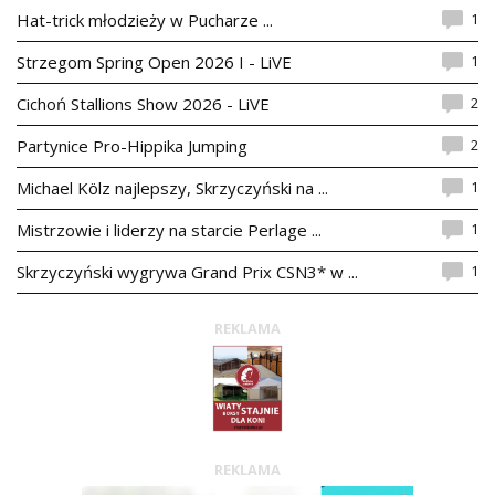
1
Hat-trick młodzieży w Pucharze ...
1
Strzegom Spring Open 2026 I - LiVE
2
Cichoń Stallions Show 2026 - LiVE
2
Partynice Pro-Hippika Jumping
1
Michael Kölz najlepszy, Skrzyczyński na ...
1
Mistrzowie i liderzy na starcie Perlage ...
1
Skrzyczyński wygrywa Grand Prix CSN3* w ...
REKLAMA
REKLAMA