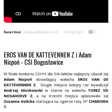
Świat Koni
(redakcja@swiatkoni.pl)
05 maja 2024
0
EROS VAN DE KATTEVENNEN Z i Adam
Nicpoń - CSI Bogusławice
W finale konkursu CSIYH dla 5/6-latków najlepszy okazał się
Adam Nicpoń
dosiadający wałacha
EROS VAN DE
KATTEVENNEN Z
. Drugie miejsce kolejny raz wywalczył
Andrzej Głoskowski
w starcie na wałachu
TOREZ VD
NOSAHOEVE Z
, a na trzecim miejscu uplasowała się
Zuzanna Golicka
startująca na ogierze rasy SP
CHARISMA
T
.