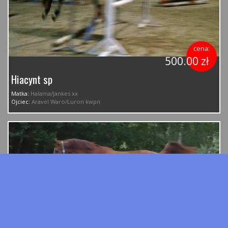
cena:
500.00 zł
Hiacynt sp
Matka:
Halama/Jankes xx
Ojciec:
Aravel Waro/Luron kwpn