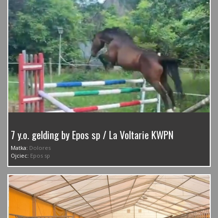
7 y.o. gelding by Epos sp / La Voltarie KWPN
Matka:
Dolores
Ojciec:
Epos sp